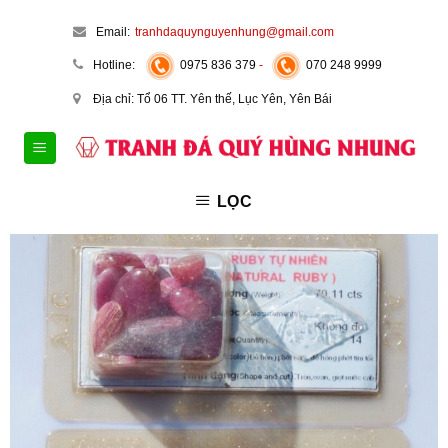
Skip
Email:
tranhdaquynguyenhung@gmail.com
to
content
Hotline:
0975 836 379
-
070 248 9999
Địa chỉ: Tổ 06 TT. Yên thế, Lục Yên, Yên Bái
LỌC