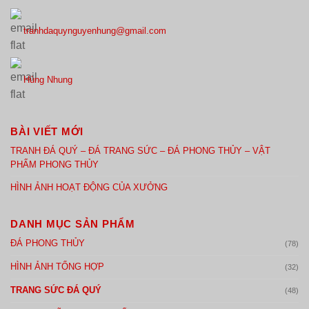
tranhdaquynguyenhung@gmail.com
Hùng Nhung
BÀI VIẾT MỚI
TRANH ĐÁ QUÝ – ĐÁ TRANG SỨC – ĐÁ PHONG THỦY – VẬT
PHẨM PHONG THỦY
HÌNH ẢNH HOẠT ĐỘNG CỦA XƯỞNG
DANH MỤC SẢN PHẨM
ĐÁ PHONG THỦY
(78)
HÌNH ẢNH TỔNG HỢP
(32)
TRANG SỨC ĐÁ QUÝ
(48)