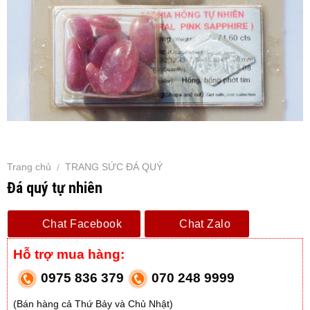
Trang chủ
TRANG SỨC ĐÁ QUÝ
/
Đá quý tự nhiên
Chat Facebook
Chat Zalo
Hỗ trợ mua hàng:
0975 836 379
070 248 9999
(Bán hàng cả Thứ Bảy và Chủ Nhật)