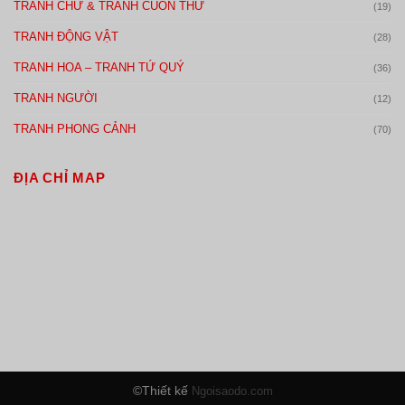
TRANH CHỮ & TRANH CUỐN THƯ
(19)
TRANH ĐỘNG VẬT
(28)
TRANH HOA – TRANH TỨ QUÝ
(36)
TRANH NGƯỜI
(12)
TRANH PHONG CẢNH
(70)
ĐỊA CHỈ MAP
©Thiết kế
Ngoisaodo.com