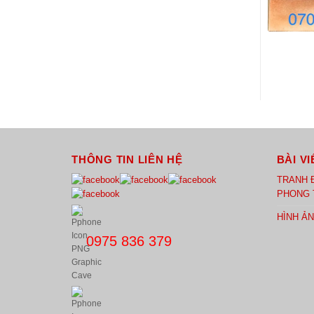
THÔNG TIN LIÊN HỆ
BÀI VI
TRANH 
PHONG 
HÌNH Ả
0975 836 379