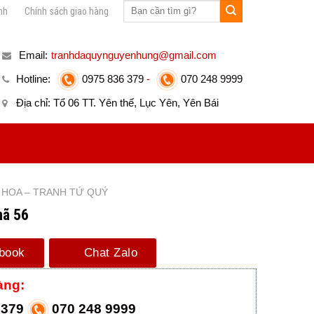
nh
Chính sách giao hàng
Email:
tranhdaquynguyenhung@gmail.com
Hotline:
0975 836 379
-
070 248 9999
Địa chỉ: Tổ 06 TT. Yên thế, Lục Yên, Yên Bái
 HOA – TRANH TỨ QUÝ
mã 56
book
Chat Zalo
àng:
 379
070 248 9999