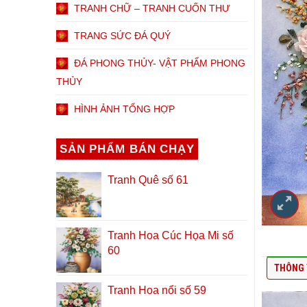
TRANH CHỮ – TRANH CUỐN THƯ
TRANG SỨC ĐÁ QUÝ
ĐÁ PHONG THỦY- VẬT PHẨM PHONG
THỦY
HÌNH ẢNH TỔNG HỢP
SẢN PHẨM BÁN CHẠY
Tranh Quê số 61
Tranh Hoa Cúc Họa Mi số
60
THÔNG 
Tranh Hoa nổi số 59