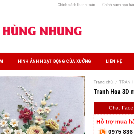
Chính sách thanh toán
Chính sách bảo hà
ẨM
HÌNH ẢNH HOẠT ĐỘNG CỦA XƯỞNG
LIÊN HỆ
Trang chủ
TRANH
/
Tranh Hoa 3D 
Chat Face
Hỗ trợ mua h
0975 836