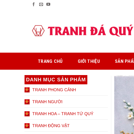
Skip
to
content
TRANG CHỦ
GIỚI THIỆU
SẢN PH
DANH MỤC SẢN PHẨM
TRANH PHONG CẢNH
TRANH NGƯỜI
TRANH HOA – TRANH TỨ QUÝ
TRANH ĐỘNG VẬT