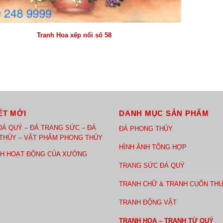
Tranh Hoa xếp nổi số 58
ẾT MỚI
DANH MỤC SẢN PHẨM
ĐÁ QUÝ – ĐÁ TRANG SỨC – ĐÁ
ĐÁ PHONG THỦY
THỦY – VẬT PHẨM PHONG THỦY
HÌNH ẢNH TỔNG HỢP
NH HOẠT ĐỘNG CỦA XƯỞNG
TRANG SỨC ĐÁ QUÝ
TRANH CHỮ & TRANH CUỐN TH
TRANH ĐỘNG VẬT
TRANH HOA – TRANH TỨ QUÝ