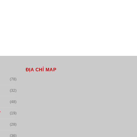
ĐỊA CHỈ MAP
(78)
(32)
(48)
Ư
(19)
(28)
(36)