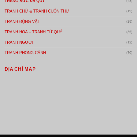
TRANG SỨC ĐÁ QUÝ
(48)
TRANH CHỮ & TRANH CUỐN THƯ
(19)
TRANH ĐỘNG VẬT
(28)
TRANH HOA – TRANH TỨ QUÝ
(36)
TRANH NGƯỜI
(12)
TRANH PHONG CẢNH
(70)
ĐỊA CHỈ MAP