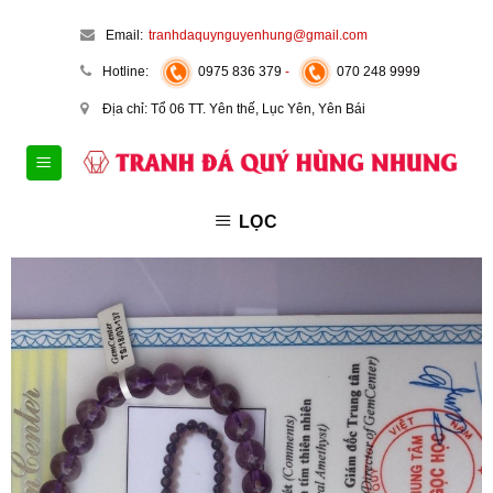
Skip
Email:
tranhdaquynguyenhung@gmail.com
to
content
Hotline:
0975 836 379
-
070 248 9999
Địa chỉ: Tổ 06 TT. Yên thế, Lục Yên, Yên Bái
LỌC