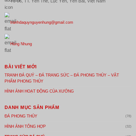
Tổ 06, TT. Yên Thế, Lục Yên, Yên Bái, Việt Nam
tranhdaquynguyenhung@gmail.com
Hùng Nhung
BÀI VIẾT MỚI
TRANH ĐÁ QUÝ – ĐÁ TRANG SỨC – ĐÁ PHONG THỦY – VẬT
PHẨM PHONG THỦY
HÌNH ẢNH HOẠT ĐỘNG CỦA XƯỞNG
DANH MỤC SẢN PHẨM
ĐÁ PHONG THỦY
(78)
HÌNH ẢNH TỔNG HỢP
(32)