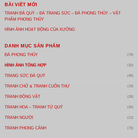
BÀI VIẾT MỚI
TRANH ĐÁ QUÝ – ĐÁ TRANG SỨC – ĐÁ PHONG THỦY – VẬT
PHẨM PHONG THỦY
HÌNH ẢNH HOẠT ĐỘNG CỦA XƯỞNG
DANH MỤC SẢN PHẨM
ĐÁ PHONG THỦY
(78)
HÌNH ẢNH TỔNG HỢP
(32)
TRANG SỨC ĐÁ QUÝ
(48)
TRANH CHỮ & TRANH CUỐN THƯ
(19)
TRANH ĐỘNG VẬT
(28)
TRANH HOA – TRANH TỨ QUÝ
(36)
TRANH NGƯỜI
(12)
TRANH PHONG CẢNH
(70)