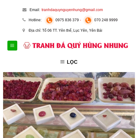
Skip
Email:
tranhdaquynguyenhung@gmail.com
to
content
Hotline:
0975 836 379
-
070 248 9999
Địa chỉ: Tổ 06 TT. Yên thế, Lục Yên, Yên Bái
LỌC